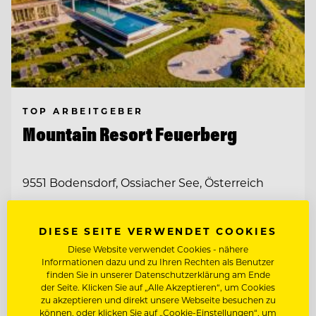
TOP ARBEITGEBER
Mountain Resort Feuerberg
9551 Bodensdorf, Ossiacher See, Österreich
CHEF DE RANG - GASTGEBER IM
DIESE SEITE VERWENDET COOKIES
RESTAURANT
Diese Website verwendet Cookies - nähere
Informationen dazu und zu Ihren Rechten als Benutzer
BEAUTY & WOHLFÜHL EXPERT:IN
finden Sie in unserer Datenschutzerklärung am Ende
der Seite. Klicken Sie auf „Alle Akzeptieren“, um Cookies
zu akzeptieren und direkt unsere Webseite besuchen zu
Entdecke alle Jobs
können, oder klicken Sie auf „Cookie-Einstellungen“, um