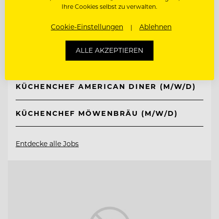
TOP ARBEITGEBER
Ihre Cookies selbst zu verwalten.
Ferien- und Freizeitpark
Cookie-Einstellungen
Ablehnen
Weissenhäuser Strand
ALLE AKZEPTIEREN
23758 Weissenhäuser Strand, Deutschland
KÜCHENCHEF AMERICAN DINER (M/W/D)
KÜCHENCHEF MÖWENBRÄU (M/W/D)
Entdecke alle Jobs