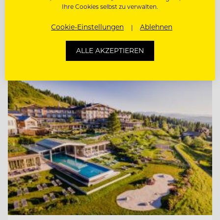
KÜCHENCHEF AMERICAN DINER (M/W/D)
Ihre Cookies selbst zu verwalten.
Cookie-Einstellungen
Ablehnen
KÜCHENCHEF MÖWENBRÄU (M/W/D)
ALLE AKZEPTIEREN
Entdecke alle Jobs