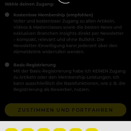
Wähle deinen Zugang:
Kostenlose Membership (empfohlen)
Voller und kostenloser Zugang zu allen Artikeln,
Videos & Masterclasses sowie die besten News und
exklusiven Branchen-Insights direkt per Newsletter
– kompakt, relevant und ohne Bullshit. Die
Newsletter-Einwilligung kann jederzeit über den
Abmeldelink widerrufen werden.
Basic-Registrierung
Mit der Basic-Registrierung habe ich KEINEN Zugang
zu Artikeln oder den Membership-Leistungen. Ich
kann ausschließlich die Basisfunktionen, wie z. B. die
Registrierung als Bewerber, nutzen.
ZUSTIMMEN UND FORTFAHREN