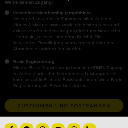
Wähle deinen Zugang:
Kostenlose Membership (empfohlen)
Voller und kostenloser Zugang zu allen Artikeln,
Videos & Masterclasses sowie die besten News und
exklusiven Branchen-Insights direkt per Newsletter
– kompakt, relevant und ohne Bullshit. Die
Newsletter-Einwilligung kann jederzeit über den
Abmeldelink widerrufen werden.
Basic-Registrierung
Mit der Basic-Registrierung habe ich KEINEN Zugang
zu Artikeln oder den Membership-Leistungen. Ich
kann ausschließlich die Basisfunktionen, wie z. B. die
Registrierung als Bewerber, nutzen.
ZUSTIMMEN UND FORTFAHREN