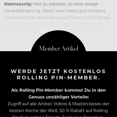
Natmessnig:
Hier zu arbeiten, ist eine riesige
Herausforderung. Wenn man diese gut meistert,
bekommt man dafür ein super Team und in Sergio
Herman einen Chef, der so viel Energie hat und
derart kreativ ist…
WERDE JETZT KOSTENLOS
ROLLING PIN-MEMBER.
Als Rolling Pin-Member kommst Du in den
Genuss unzähliger Vorteile:
Zugriff auf alle Artikel, Videos & Masterclasses der
besten Köche der Welt, 50 % Rabatt auf Rolling