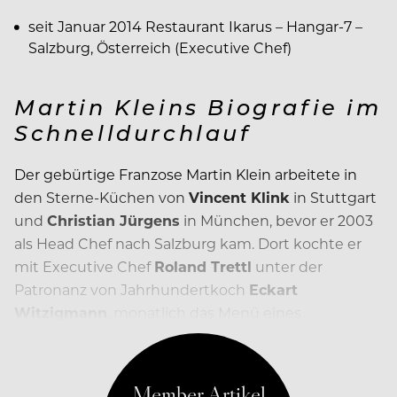
seit Januar 2014 Restaurant Ikarus – Hangar-7 –
Salzburg, Österreich (Executive Chef)
Martin Kleins Biografie im
Schnelldurchlauf
Der gebürtige Franzose Martin Klein arbeitete in
den Sterne-Küchen von
Vincent Klink
in Stuttgart
und
Christian Jürgens
in München, bevor er 2003
als Head Chef nach Salzburg kam. Dort kochte er
mit Executive Chef
Roland Trettl
unter der
Patronanz von Jahrhundertkoch
Eckart
Witzigmann
, monatlich das Menü eines
international renommierten