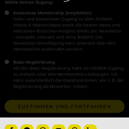
Wähle deinen Zugang:
Kostenlose Membership (empfohlen)
Voller und kostenloser Zugang zu allen Artikeln,
Videos & Masterclasses sowie die besten News und
exklusiven Branchen-Insights direkt per Newsletter
– kompakt, relevant und ohne Bullshit. Die
Newsletter-Einwilligung kann jederzeit über den
Abmeldelink widerrufen werden.
Basic-Registrierung
Mit der Basic-Registrierung habe ich KEINEN Zugang
zu Artikeln oder den Membership-Leistungen. Ich
kann ausschließlich die Basisfunktionen, wie z. B. die
Registrierung als Bewerber, nutzen.
ZUSTIMMEN UND FORTFAHREN