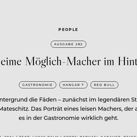
PEOPLE
AUSGABE 282
eime Möglich-Macher im Hin
GASTRONOMIE
HANGAR 7
RED BULL
intergrund die Fäden – zunächst im legendären S
ateschitz. Das Porträt eines leisen Machers, de
es in der Gastronomie wirklich geht.
3, 2024 | TEXT: LUCAS PALM | FOTOS: RAPHAEL GABAUER, BEIG