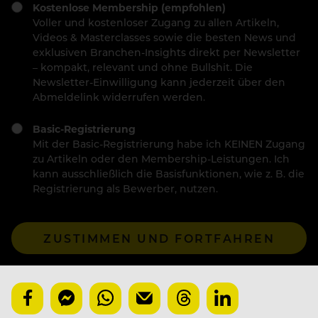
Kostenlose Membership (empfohlen)
Voller und kostenloser Zugang zu allen Artikeln,
Videos & Masterclasses sowie die besten News und
exklusiven Branchen-Insights direkt per Newsletter
– kompakt, relevant und ohne Bullshit. Die
Newsletter-Einwilligung kann jederzeit über den
Abmeldelink widerrufen werden.
Basic-Registrierung
Mit der Basic-Registrierung habe ich KEINEN Zugang
zu Artikeln oder den Membership-Leistungen. Ich
kann ausschließlich die Basisfunktionen, wie z. B. die
Registrierung als Bewerber, nutzen.
ZUSTIMMEN UND FORTFAHREN