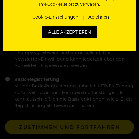
Ihre Cookies selbst zu verwalten.
Wähle deinen Zugang:
Cookie-Einstellungen
Ablehnen
Kostenlose Membership (empfohlen)
ALLE AKZEPTIEREN
Voller und kostenloser Zugang zu allen Artikeln,
Videos & Masterclasses sowie die besten News und
exklusiven Branchen-Insights direkt per Newsletter
– kompakt, relevant und ohne Bullshit. Die
Newsletter-Einwilligung kann jederzeit über den
Abmeldelink widerrufen werden.
Basic-Registrierung
Mit der Basic-Registrierung habe ich KEINEN Zugang
zu Artikeln oder den Membership-Leistungen. Ich
kann ausschließlich die Basisfunktionen, wie z. B. die
Registrierung als Bewerber, nutzen.
ZUSTIMMEN UND FORTFAHREN