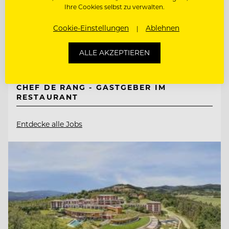
Ihre Cookies selbst zu verwalten.
Cookie-Einstellungen
Ablehnen
9551 Bodensdorf, Ossiacher See, Österreich
ALLE AKZEPTIEREN
BEAUTY & WOHLFÜHL EXPERT:IN
CHEF DE RANG - GASTGEBER IM
RESTAURANT
Entdecke alle Jobs