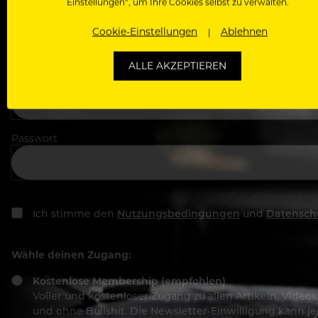
Einstellungen“, um Ihre Cookies selbst zu verwalten.
In welchem Bereich arbeitest du
Cookie-Einstellungen
Ablehnen
ALLE AKZEPTIEREN
Deine E-Mail Adresse
Passwort
Ich stimme den
Nutzungsbedingungen
und
Datensch
Wähle deinen Zugang:
Kostenlose Membership (empfohlen)
Voller und kostenloser Zugang zu allen Artikeln, Vide
und ohne Bullshit. Die Newsletter-Einwilligung kann 