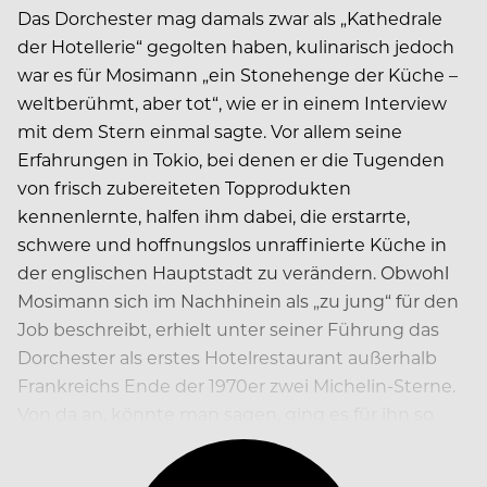
Das Dorchester mag damals zwar als „Kathedrale
der Hotellerie“ gegolten haben, kulinarisch jedoch
war es für Mosimann „ein Stonehenge der Küche –
weltberühmt, aber tot“, wie er in einem Interview
mit dem Stern einmal sagte. Vor allem seine
Erfahrungen in Tokio, bei denen er die Tugenden
von frisch zubereiteten Topprodukten
kennenlernte, halfen ihm dabei, die erstarrte,
schwere und hoffnungslos unraffinierte Küche in
der englischen Hauptstadt zu verändern. Obwohl
Mosimann sich im Nachhinein als „zu jung“ für den
Job beschreibt, erhielt unter seiner Führung das
Dorchester als erstes Hotelrestaurant außerhalb
Frankreichs Ende der 1970er zwei Michelin-Sterne.
Von da an, könnte man sagen, ging es für ihn so
richtig los.