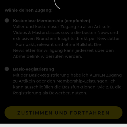
Wähle deinen Zugang:
Kostenlose Membership (empfohlen)
Voller und kostenloser Zugang zu allen Artikeln,
Videos & Masterclasses sowie die besten News und
exklusiven Branchen-Insights direkt per Newsletter
– kompakt, relevant und ohne Bullshit. Die
Newsletter-Einwilligung kann jederzeit über den
Abmeldelink widerrufen werden.
Basic-Registrierung
Mit der Basic-Registrierung habe ich KEINEN Zugang
zu Artikeln oder den Membership-Leistungen. Ich
kann ausschließlich die Basisfunktionen, wie z. B. die
Registrierung als Bewerber, nutzen.
ZUSTIMMEN UND FORTFAHREN