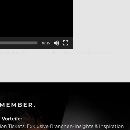
02:15
ehemaliger Reitprofi weiß er, was Risikobewusstsein
-MEMBER.
Vorteile:
tion Tickets, Exklusive Branchen-Insights & Inspiration