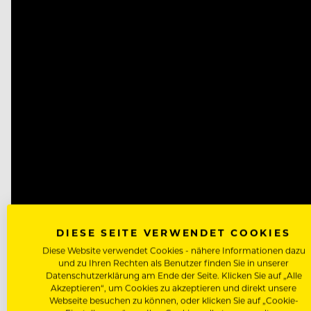
Player
DIESE SEITE VERWENDET COOKIES
Diese Website verwendet Cookies - nähere Informationen dazu
und zu Ihren Rechten als Benutzer finden Sie in unserer
Datenschutzerklärung am Ende der Seite. Klicken Sie auf „Alle
Akzeptieren“, um Cookies zu akzeptieren und direkt unsere
Webseite besuchen zu können, oder klicken Sie auf „Cookie-