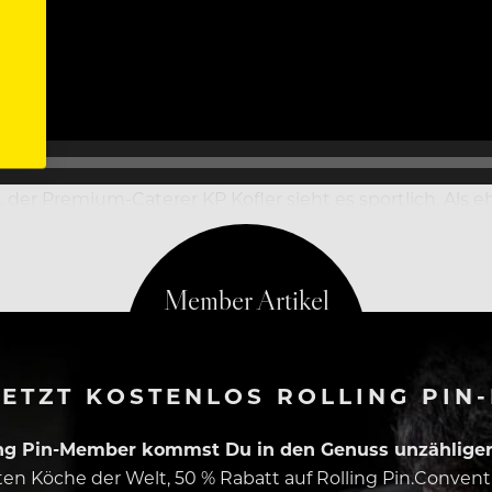
 der Premium-Caterer KP Kofler sieht es sportlich. Als 
rag für ein Großprojekt annimmt…
ETZT KOSTENLOS ROLLING PIN
ing Pin-Member kommst Du in den Genuss unzähliger 
esten Köche der Welt, 50 % Rabatt auf Rolling Pin.Conven