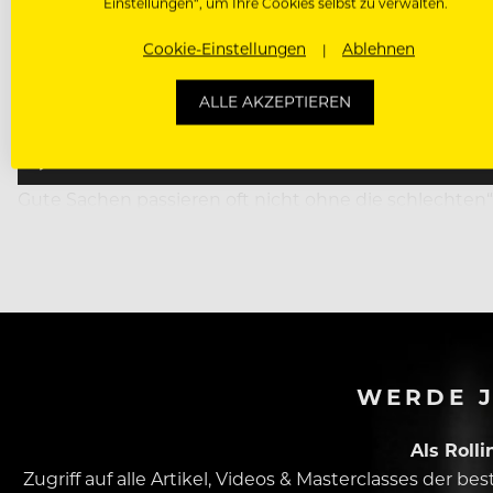
Einstellungen“, um Ihre Cookies selbst zu verwalten.
Cookie-Einstellungen
Ablehnen
ALLE AKZEPTIEREN
00:00
Gute Sachen passieren oft nicht ohne die schlechten“,
heißt, und das ist ihm auch 1997 klar, als er den Auft
WERDE J
Als Roll
Zugriff auf alle Artikel, Videos & Masterclasses der b