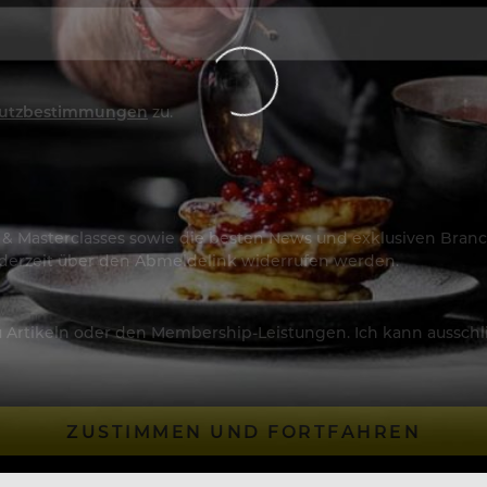
utzbestimmungen
zu.
os & Masterclasses sowie die besten News und exklusiven Branc
jederzeit über den Abmeldelink widerrufen werden.
Artikeln oder den Membership-Leistungen. Ich kann ausschließ
ZUSTIMMEN UND FORTFAHREN