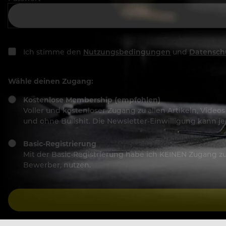
Ich stimme den
Nutzungsbedingungen
und
Datensch
Wähle deinen Zugang:
Kostenlose Membership (empfohlen)
Voller und kostenloser Zugang zu allen Artikeln, Vide
und ohne Bullshit. Die Newsletter-Einwilligung kann 
Basic-Registrierung
Mit der Basic-Registrierung habe ich KEINEN Zugang zu 
Bewerber, nutzen.