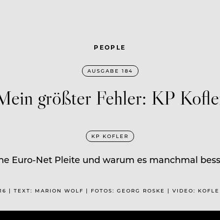
PEOPLE
AUSGABE 184
Mein größter Fehler: KP Kofle
KP KOFLER
ine Euro-Net Pleite und warum es manchmal besser
016 | TEXT: MARION WOLF | FOTOS: GEORG ROSKE | VIDEO: KOFL