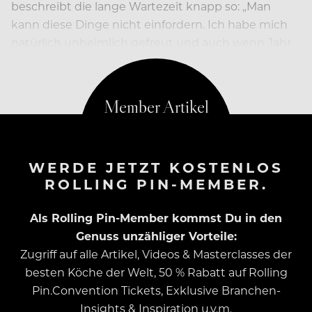
beschreibt die lange Wartezeit knapp so: „Man
kann diese Dinge nicht einfordern. Ich habe mich
natürlich unheimlich gefreut und auch wenn Jahr
für Jahr gemunkelt wurde…
WERDE JETZT KOSTENLOS
ROLLING PIN-MEMBER.
Als Rolling Pin-Member kommst Du in den
Genuss unzähliger Vorteile:
Zugriff auf alle Artikel, Videos & Masterclasses der
besten Köche der Welt, 50 % Rabatt auf Rolling
Pin.Convention Tickets, Exklusive Branchen-
Insights & Inspiration u.v.m.