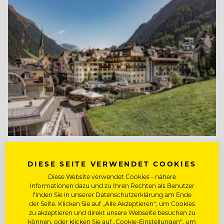
TOP ARBEITGEBER
DIESE SEITE VERWENDET COOKIES
Hotel Post Ischgl
Diese Website verwendet Cookies - nähere
Informationen dazu und zu Ihren Rechten als Benutzer
finden Sie in unserer Datenschutzerklärung am Ende
6561 Ischgl, Österreich
der Seite. Klicken Sie auf „Alle Akzeptieren“, um Cookies
zu akzeptieren und direkt unsere Webseite besuchen zu
können, oder klicken Sie auf „Cookie-Einstellungen“, um