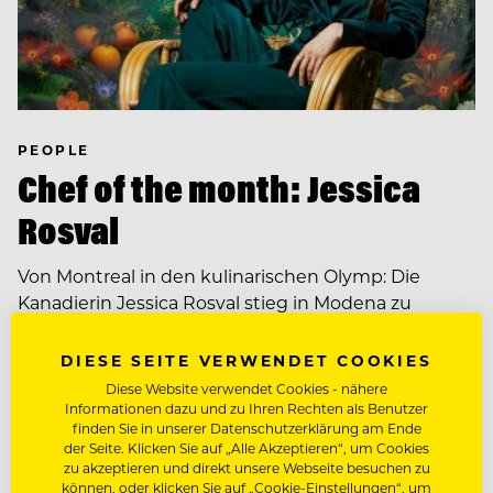
PEOPLE
Chef of the month: Jessica
Rosval
Von Montreal in den kulinarischen Olymp: Die
Kanadierin Jessica Rosval stieg in Modena zu
Massimo Botturas wichtigster Statthalterin auf.
Heute gilt sie als beste Köchin…
DIESE SEITE VERWENDET COOKIES
Diese Website verwendet Cookies - nähere
Informationen dazu und zu Ihren Rechten als Benutzer
finden Sie in unserer Datenschutzerklärung am Ende
der Seite. Klicken Sie auf „Alle Akzeptieren“, um Cookies
zu akzeptieren und direkt unsere Webseite besuchen zu
können, oder klicken Sie auf „Cookie-Einstellungen“, um