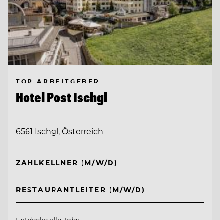
TOP ARBEITGEBER
Hotel Post Ischgl
6561 Ischgl, Österreich
ZAHLKELLNER (M/W/D)
RESTAURANTLEITER (M/W/D)
Entdecke alle Jobs