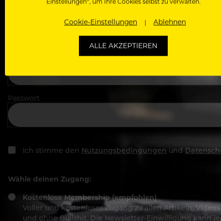
Einstellungen“, um Ihre Cookies selbst zu verwalten.
In welchem Bereich arbeitest du
Cookie-Einstellungen
Ablehnen
ALLE AKZEPTIEREN
Deine E-Mail Adresse
Passwort
Ich stimme den
Nutzungsbedingungen
und
Datensch
Wähle deinen Zugang:
Kostenlose Membership (empfohlen)
Voller und kostenloser Zugang zu allen Artikeln, Vide
und ohne Bullshit. Die Newsletter-Einwilligung kann 