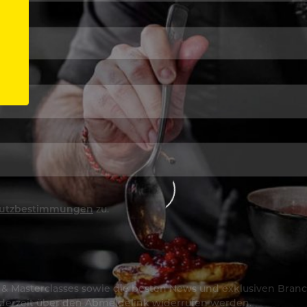
utzbestimmungen
zu.
os & Masterclasses sowie die besten News und exklusiven Branc
jederzeit über den Abmeldelink widerrufen werden.