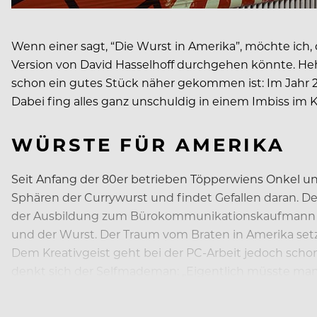
Wenn einer sagt, “Die Wurst in Amerika”, möchte ich, d
Version von David Hasselhoff durchgehen könnte. Heh
schon ein gutes Stück näher gekommen ist: Im Jahr 20
Dabei fing alles ganz unschuldig in einem Imbiss im K
WÜRSTE FÜR AMERIKA
Seit Anfang der 80er betrieben Töpperwiens Onkel und
Sphären der Currywurst und findet Gefallen daran. D
der Ausbildung zum Bürokommunikationskaufmann beim
und der Wurst. Der Traum vom Braten in Amerika setzt
Dem Kreativgeist geht bei der PC-Arbeit jedoch schon
denkt sich der Selfmademan: „Eigentlich müsste man
damaligen Ehefrau…