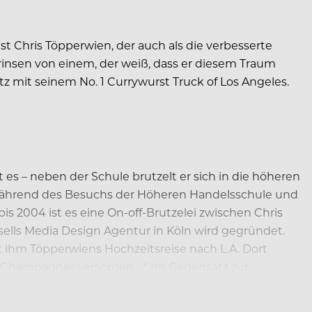
st Chris Töpperwien, der auch als die verbesserte
insen von einem, der weiß, dass er diesem Traum
 mit seinem No. 1 Currywurst Truck of Los Angeles.
es – neben der Schule brutzelt er sich in die höheren
h während des Besuchs der Höheren Handelsschule und
2004 ist es eine On-off-Brutzelei zwischen Chris
esells Media Design Agentur in Köln wird gegründet.
t ihm Töpperwiens Hochzeitsreise nach L.A. Dort
d Champagner versorgen …“ Im Gegensatz zur