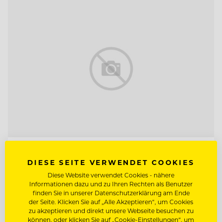
TOP ARBEITGEBER
DIESE SEITE VERWENDET COOKIES
Lehrieder Catering-Party-Service
Diese Website verwendet Cookies - nähere
Informationen dazu und zu Ihren Rechten als Benutzer
finden Sie in unserer Datenschutzerklärung am Ende
der Seite. Klicken Sie auf „Alle Akzeptieren“, um Cookies
90471 Nürnberg - Südoststadt , Deutschland
zu akzeptieren und direkt unsere Webseite besuchen zu
können, oder klicken Sie auf „Cookie-Einstellungen“, um