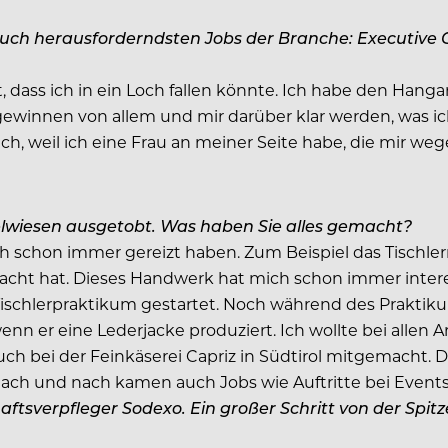
auch herausforderndsten Jobs der Branche: Executive C
dass ich in ein Loch fallen könnte. Ich habe den Hangar
ewinnen von allem und mir darüber klar werden, was ich
ch, weil ich eine Frau an meiner Seite habe, die mir
pielwiesen ausgetobt. Was haben Sie alles gemacht?
schon immer gereizt haben. Zum Beispiel das Tischlern.
macht hat. Dieses Handwerk hat mich schon immer inter
Tischlerpraktikum gestartet. Noch während des Prakti
nn er eine Lederjacke produziert. Ich wollte bei allen
 auch bei der Feinkäserei Capriz in Südtirol mitgemacht
ch und nach kamen auch Jobs wie Auftritte bei Events
ftsverpfleger Sodexo. Ein großer Schritt von der Spi