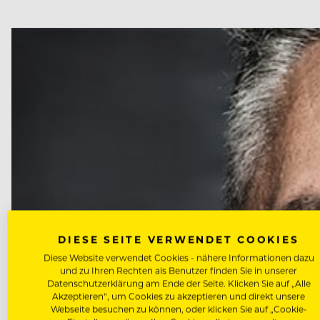
DIESE SEITE VERWENDET COOKIES
Diese Website verwendet Cookies - nähere Informationen dazu
und zu Ihren Rechten als Benutzer finden Sie in unserer
Datenschutzerklärung am Ende der Seite. Klicken Sie auf „Alle
Akzeptieren“, um Cookies zu akzeptieren und direkt unsere
Webseite besuchen zu können, oder klicken Sie auf „Cookie-