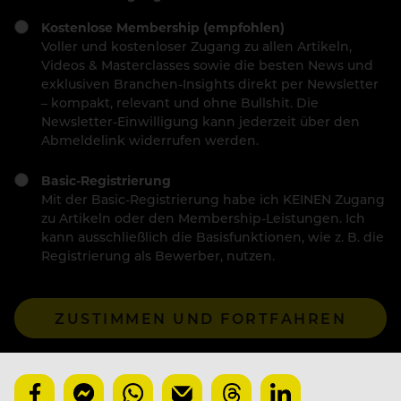
Kostenlose Membership (empfohlen)
Voller und kostenloser Zugang zu allen Artikeln,
Videos & Masterclasses sowie die besten News und
exklusiven Branchen-Insights direkt per Newsletter
– kompakt, relevant und ohne Bullshit. Die
Newsletter-Einwilligung kann jederzeit über den
Abmeldelink widerrufen werden.
Basic-Registrierung
Mit der Basic-Registrierung habe ich KEINEN Zugang
zu Artikeln oder den Membership-Leistungen. Ich
kann ausschließlich die Basisfunktionen, wie z. B. die
Registrierung als Bewerber, nutzen.
ZUSTIMMEN UND FORTFAHREN