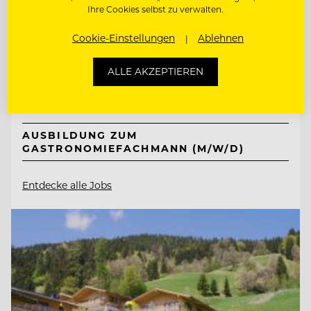
Jungbrunn - Der Gutzeitort
Ihre Cookies selbst zu verwalten.
Cookie-Einstellungen
Ablehnen
6675 Tannheim/Tirol, Österreich
ALLE AKZEPTIEREN
KÜCHENCHEF A LA CARTE (M/W/D)
AUSBILDUNG ZUM
GASTRONOMIEFACHMANN (M/W/D)
Entdecke alle Jobs