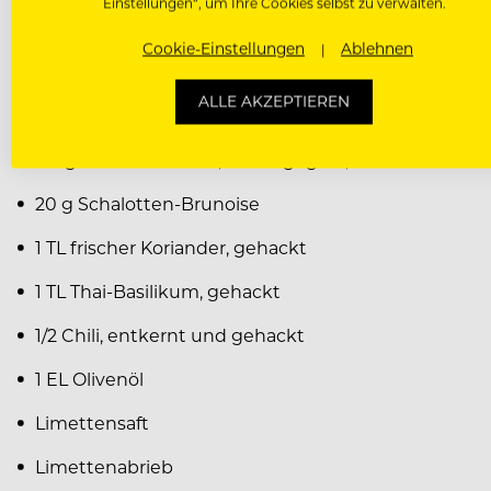
Einstellungen“, um Ihre Cookies selbst zu verwalten.
Alle Zutaten zusammen im Thermomix emulgieren.
Cookie-Einstellungen
Ablehnen
ANANAS-SALSA (CA. 30 
ALLE AKZEPTIEREN
110 g vollreife Ananas, scharf gegrillt, in Brunoise
20 g Schalotten-Brunoise
1 TL frischer Koriander, gehackt
1 TL Thai-Basilikum, gehackt
1/2 Chili, entkernt und gehackt
1 EL Olivenöl
Limettensaft
Limettenabrieb