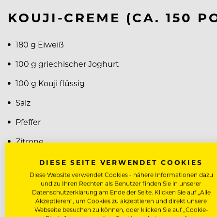
KOUJI-CREME (CA. 150 P
180 g Eiweiß
100 g griechischer Joghurt
100 g Kouji flüssig
Salz
Pfeffer
Zitrone
400 g Sonnenblumenöl
DIESE SEITE VERWENDET COOKIES
Diese Website verwendet Cookies - nähere Informationen dazu
100 g geröstetes Sesamöl
und zu Ihren Rechten als Benutzer finden Sie in unserer
Datenschutzerklärung am Ende der Seite. Klicken Sie auf „Alle
1 MSP Xanthan
Akzeptieren“, um Cookies zu akzeptieren und direkt unsere
Webseite besuchen zu können, oder klicken Sie auf „Cookie-