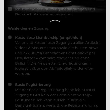
Ich stimme den
Nutzungsbedingungen
und
Datenschutzbestimmungen
zu.
Wähle deinen Zugang:
Kostenlose Membership (empfohlen)
Voller und kostenloser Zugang zu allen Artikeln,
Videos & Masterclasses sowie die besten News
und exklusiven Branchen-Insights direkt per
Newsletter – kompakt, relevant und ohne
Bullshit. Die Newsletter-Einwilligung kann
jederzeit über den Abmeldelink widerrufen
werden.
Basic-Registrierung
Mit der Basic-Registrierung habe ich KEINEN
Zugang zu Artikeln oder den Membership-
Leistungen. Ich kann ausschließlich die
Basisfunktionen, wie z. B. die Registrierung als