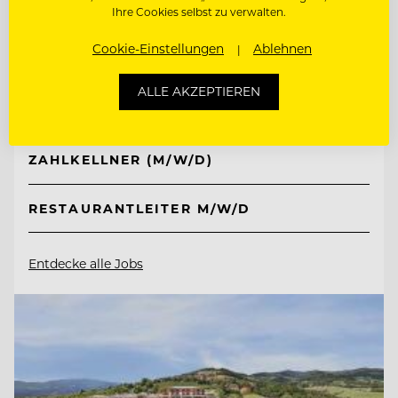
Ihre Cookies selbst zu verwalten.
TOP ARBEITGEBER
Hotel Post Ischgl
Cookie-Einstellungen
Ablehnen
ALLE AKZEPTIEREN
6561 Ischgl, Österreich
ZAHLKELLNER (M/W/D)
RESTAURANTLEITER M/W/D
Entdecke alle Jobs