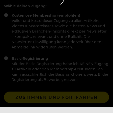
Wähle deinen Zugang:
Kostenlose Membership (empfohlen)
Voller und kostenloser Zugang zu allen Artikeln,
Videos & Masterclasses sowie die besten News und
exklusiven Branchen-Insights direkt per Newsletter
– kompakt, relevant und ohne Bullshit. Die
Newsletter-Einwilligung kann jederzeit über den
Abmeldelink widerrufen werden.
Basic-Registrierung
Mit der Basic-Registrierung habe ich KEINEN Zugang
zu Artikeln oder den Membership-Leistungen. Ich
kann ausschließlich die Basisfunktionen, wie z. B. die
Registrierung als Bewerber, nutzen.
ZUSTIMMEN UND FORTFAHREN