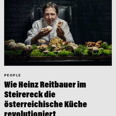
PEOPLE
Wie Heinz Reitbauer im
Steirereck die
österreichische Küche
revolutioniert