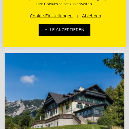
Ihre Cookies selbst zu verwalten.
ETAGENFACHFRAU/-MANN LEITUNG
STELLVERTRETUNG (M/W/D)
Cookie-Einstellungen
Ablehnen
WIR BITTEN ZU TISCH. UND FREUEN UNS
AUF WEGBEGLEITERINN
ALLE AKZEPTIEREN
Entdecke alle Jobs