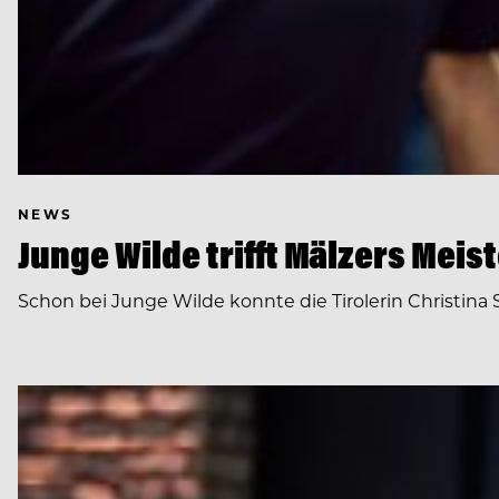
NEWS
Junge Wilde trifft Mälzers Meis
Schon bei Junge Wilde konnte die Tirolerin Christina St