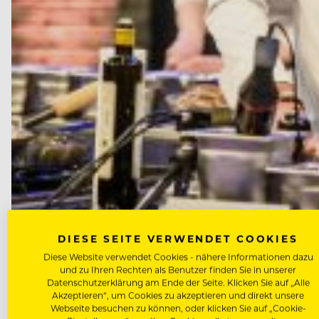
DIESE SEITE VERWENDET COOKIES
NEWS
Diese Website verwendet Cookies - nähere Informationen dazu
und zu Ihren Rechten als Benutzer finden Sie in unserer
Kochshows im TV – Genuss ode
Datenschutzerklärung am Ende der Seite. Klicken Sie auf „Alle
Akzeptieren“, um Cookies zu akzeptieren und direkt unsere
Webseite besuchen zu können, oder klicken Sie auf „Cookie-
Vor fast 90 Jahren flimmerte die erste Kochshow über