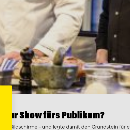
r nur Show fürs Publikum?
 die Bildschirme – und legte damit den Grundstein für 