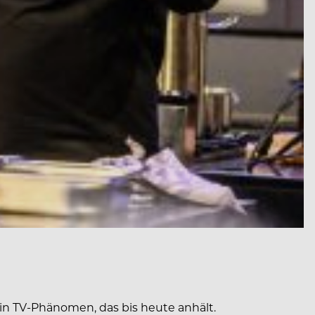
ein TV-Phänomen, das bis heute anhält.