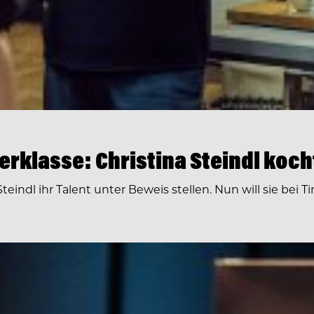
terklasse: Christina Steindl koc
eindl ihr Talent unter Beweis stellen. Nun will sie bei T