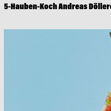
5-Hauben-Koch Andreas Döller