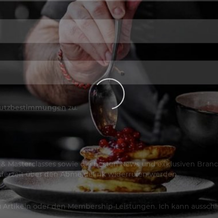
utzbestimmungen
zu.
os & Masterclasses sowie die besten News und exklusiven Branc
jederzeit über den Abmeldelink widerrufen werden.
Artikeln oder den Membership-Leistungen. Ich kann ausschließ