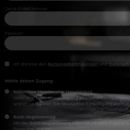
Deine E-Mail Adresse
Passwort
Ich stimme den
Nutzungsbedingungen
und
Datensch
Wähle deinen Zugang:
Kostenlose Membership (empfohlen)
Voller und kostenloser Zugang zu allen Artikeln, Vide
und ohne Bullshit. Die Newsletter-Einwilligung kann 
Basic-Registrierung
Mit der Basic-Registrierung habe ich KEINEN Zugang zu 
Bewerber, nutzen.