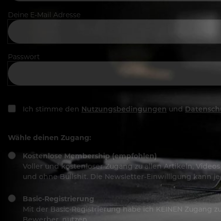
Deine E-Mail Adresse
Passwort
Ich stimme den
Nutzungsbedingungen
und
Datensch
Wähle deinen Zugang:
Kostenlose Membership (empfohlen)
Voller und kostenloser Zugang zu allen Artikeln, Vide
und ohne Bullshit. Die Newsletter-Einwilligung kann 
Basic-Registrierung
Mit der Basic-Registrierung habe ich KEINEN Zugang zu 
Bewerber, nutzen.