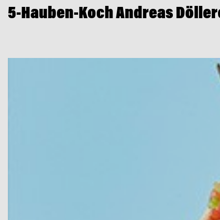
5-Hauben-Koch Andreas Döller