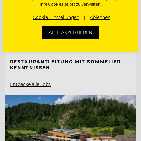
Neuhaus Zillertal Resort &
Ihre Cookies selbst zu verwalten.
ElisabethHotel
Cookie-Einstellungen
Ablehnen
6290 Mayrhofen, Österreich
ALLE AKZEPTIEREN
SOUS CHEF - STELLVERTRETENDER
KÜCHENCHEF
RESTAURANTLEITUNG MIT SOMMELIER-
KENNTNISSEN
Entdecke alle Jobs