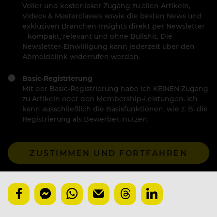
Voller und kostenloser Zugang zu allen Artikeln,
Videos & Masterclasses sowie die besten News und
exklusiven Branchen-Insights direkt per Newsletter
– kompakt, relevant und ohne Bullshit. Die
Newsletter-Einwilligung kann jederzeit über den
Abmeldelink widerrufen werden.
Basic-Registrierung
Mit der Basic-Registrierung habe ich KEINEN Zugang
zu Artikeln oder den Membership-Leistungen. Ich
kann ausschließlich die Basisfunktionen, wie z. B. die
Registrierung als Bewerber, nutzen.
ZUSTIMMEN UND FORTFAHREN