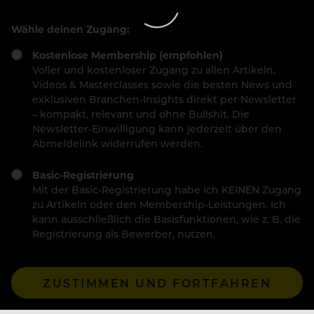
Wähle deinen Zugang:
Kostenlose Membership (empfohlen)
Voller und kostenloser Zugang zu allen Artikeln,
Videos & Masterclasses sowie die besten News und
exklusiven Branchen-Insights direkt per Newsletter
– kompakt, relevant und ohne Bullshit. Die
Newsletter-Einwilligung kann jederzeit über den
Abmeldelink widerrufen werden.
Basic-Registrierung
Mit der Basic-Registrierung habe ich KEINEN Zugang
zu Artikeln oder den Membership-Leistungen. Ich
kann ausschließlich die Basisfunktionen, wie z. B. die
Registrierung als Bewerber, nutzen.
ZUSTIMMEN UND FORTFAHREN