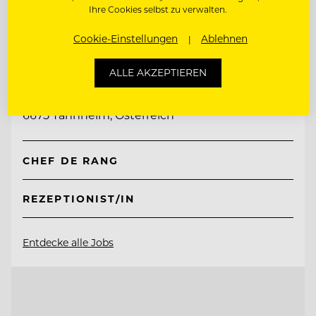
Ihre Cookies selbst zu verwalten.
Cookie-Einstellungen
Ablehnen
TOP ARBEITGEBER
Natur- & Biohotel Bergzeit
ALLE AKZEPTIEREN
6675 Tannheim, Österreich
CHEF DE RANG
REZEPTIONIST/IN
Entdecke alle Jobs