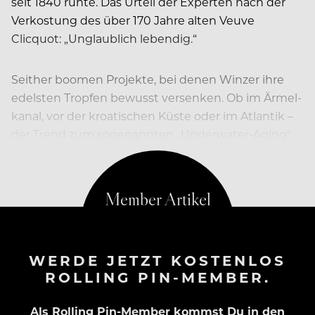
seit 1840 ruhte. Das Urteil der Experten nach der
Verkostung des über 170 Jahre alten Veuve
Clicquot: „Unglaublich lebendig.“
Seither boomen Projekte, bei denen Winzer ihre
edelsten Tropfen bewusst versenken. Ob im Ärmel­
kanal, vor der kroatischen Küste oder im Atlantik –
der Trend zum sogenannten
„
Underwater-Aging“
schwappt förmlich an Land.
WERDE JETZT KOSTENLOS
ROLLING PIN-MEMBER.
Als Rolling Pin-Member kommst Du in den