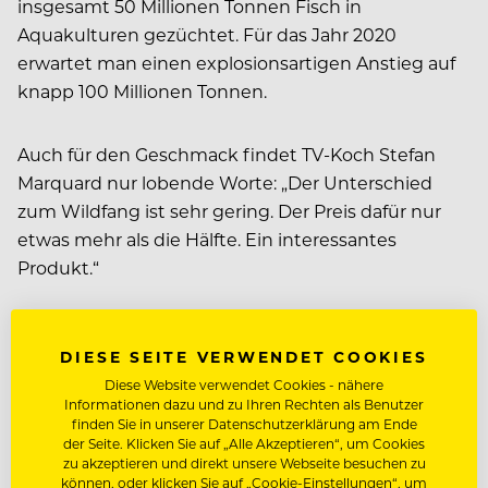
insgesamt 50 Millionen Tonnen Fisch in
Aquakulturen gezüchtet. Für das Jahr 2020
erwartet man einen explosionsartigen Anstieg auf
knapp 100 Millionen Tonnen.
Auch für den Geschmack findet TV-Koch Stefan
Marquard nur lobende Worte: „Der Unterschied
zum Wildfang ist sehr gering. Der Preis dafür nur
etwas mehr als die Hälfte. Ein interessantes
Produkt.“
www.pescanova.pt
DIESE SEITE VERWENDET COOKIES
Diese Website verwendet Cookies - nähere
REISEN SORGT FÜR
Informationen dazu und zu Ihren Rechten als Benutzer
NEUE IDEEN
finden Sie in unserer Datenschutzerklärung am Ende
der Seite. Klicken Sie auf „Alle Akzeptieren“, um Cookies
zu akzeptieren und direkt unsere Webseite besuchen zu
TV-Koch Stefan Marquard war in Portugal mit an
können, oder klicken Sie auf „Cookie-Einstellungen“, um