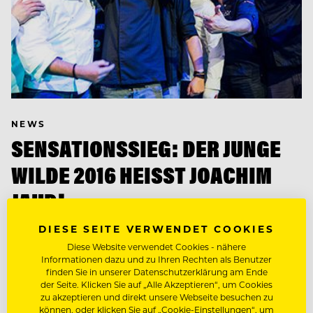
NEWS
SENSATIONSSIEG: DER JUNGE
WILDE 2016 HEISST JOACHIM
JAUD!
DIESE SEITE VERWENDET COOKIES
Der 27-jährige Joachim Jaud, Executive Sous Chef
aus dem Restaurant Opus V in Mannheim (D), holte
Diese Website verwendet Cookies - nähere
Informationen dazu und zu Ihren Rechten als Benutzer
sich im großen Finale der JUNGEN WILDEN, dem
finden Sie in unserer Datenschutzerklärung am Ende
trendigsten…
der Seite. Klicken Sie auf „Alle Akzeptieren“, um Cookies
zu akzeptieren und direkt unsere Webseite besuchen zu
können, oder klicken Sie auf „Cookie-Einstellungen“, um