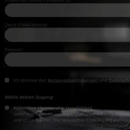
In welchem Bereich arbeitest du
Deine E-Mail Adresse
Passwort
Ich stimme den
Nutzungsbedingungen
und
Datensch
Wähle deinen Zugang:
Kostenlose Membership (empfohlen)
Voller und kostenloser Zugang zu allen Artikeln, Vide
und ohne Bullshit. Die Newsletter-Einwilligung kann 