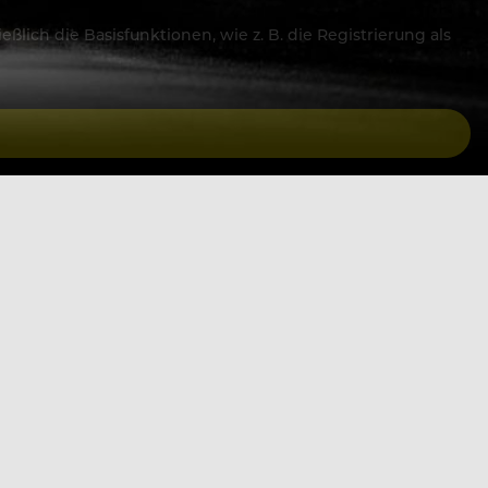
lich die Basisfunktionen, wie z. B. die Registrierung als