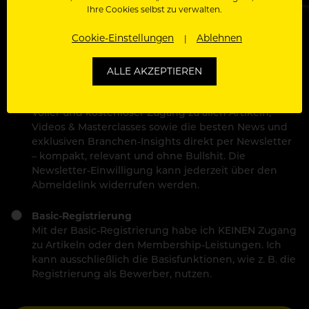
Ihre Cookies selbst zu verwalten.
Ich stimme den
Nutzungsbedingungen
und
Datenschutzbestimmungen
zu.
Cookie-Einstellungen
Ablehnen
ALLE AKZEPTIEREN
Wähle deinen Zugang:
Kostenlose Membership (empfohlen)
Voller und kostenloser Zugang zu allen Artikeln,
Videos & Masterclasses sowie die besten News und
exklusiven Branchen-Insights direkt per Newsletter
– kompakt, relevant und ohne Bullshit. Die
Newsletter-Einwilligung kann jederzeit über den
Abmeldelink widerrufen werden.
Basic-Registrierung
Mit der Basic-Registrierung habe ich KEINEN Zugang
zu Artikeln oder den Membership-Leistungen. Ich
kann ausschließlich die Basisfunktionen, wie z. B. die
Registrierung als Bewerber, nutzen.