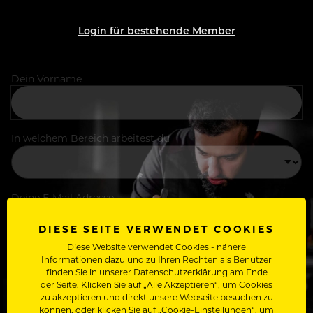
Login für bestehende Member
Dein Vorname
In welchem Bereich arbeitest du
Deine E-Mail Adresse
DIESE SEITE VERWENDET COOKIES
Diese Website verwendet Cookies - nähere
Passwort
Informationen dazu und zu Ihren Rechten als Benutzer
finden Sie in unserer Datenschutzerklärung am Ende
der Seite. Klicken Sie auf „Alle Akzeptieren“, um Cookies
zu akzeptieren und direkt unsere Webseite besuchen zu
können, oder klicken Sie auf „Cookie-Einstellungen“, um