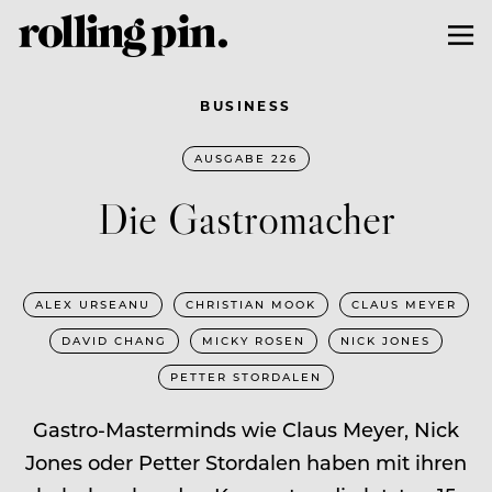
BUSINESS
AUSGABE 226
Die Gastromacher
ALEX URSEANU
CHRISTIAN MOOK
CLAUS MEYER
DAVID CHANG
MICKY ROSEN
NICK JONES
PETTER STORDALEN
Gastro-Masterminds wie Claus Meyer, Nick
Jones oder Petter Stordalen haben mit ihren