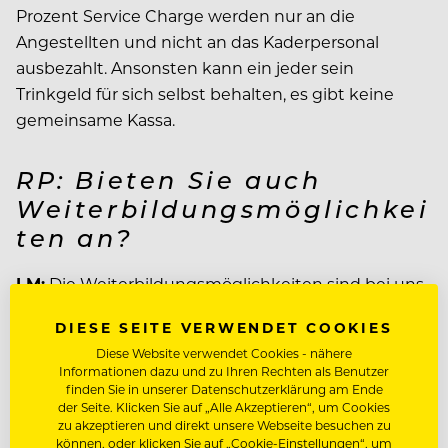
Prozent Service Charge werden nur an die
Angestellten und nicht an das Kaderpersonal
ausbezahlt. Ansonsten kann ein jeder sein
Trinkgeld für sich selbst behalten, es gibt keine
gemeinsame Kassa.
RP: Bieten Sie auch
Weiterbildungsmöglichkei
ten an?
LM:
Die Weiterbildungsmöglichkeiten sind bei uns
nur intern, da wir keine internationale Hotelkette
DIESE SEITE VERWENDET COOKIES
sind. Wir bieten aber Austauschprogramme für drei
Diese Website verwendet Cookies - nähere
Monate z.B. mit dem Westminster Hotel in Paris
Informationen dazu und zu Ihren Rechten als Benutzer
oder mit Johann Lafer in Deutschland an. Sehr viel
finden Sie in unserer Datenschutzerklärung am Ende
der Seite. Klicken Sie auf „Alle Akzeptieren“, um Cookies
Wert legen wir auch auf “Staff-Satisfaction”. Mit
zu akzeptieren und direkt unsere Webseite besuchen zu
allen unseren 2200 Angestellten müssen die
können, oder klicken Sie auf „Cookie-Einstellungen“, um