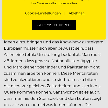
Ihre Cookies selbst zu verwalten.
jeweiligen General Managers alle drei Monate ein
Gespräch führen, um zu klären was gut oder nicht
Cookie-Einstellungen
Ablehnen
so gut ist und was jeder Einzelne braucht, um auf
das nächste Level zu kommen. So können wir die
ALLE AKZEPTIEREN
Leute auch fördern. Wir brauchen aber immer noch
gutes Personal aus Europa, um zu motivieren, neue
Ideen einzubringen und das Know-how zu steigern.
Europäer müssen sich aber bewusst sein, dass
Asien eine totale Umstellung bedeutet. Man muss
z.B. lernen, dass gewisse Nationalitäten (Ägypter
und Marokkaner oder Inder und Pakistaner) nicht
zusammen arbeiten können. Diese Mentalitäten
sind zu akzeptieren und so sind Teams zu bilden,
die nicht zur gleichen Zeit arbeiten und sich in die
Quere kommen können. Ganz wichtig ist es auch,
dass man nie den Star spielt und den Leuten zeigt,
dass sie von einem etwas lernen können. Die