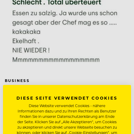
BUSINESS
Sterne, die über Existenzen
DIESE SEITE VERWENDET COOKIES
entscheiden
Diese Website verwendet Cookies - nähere
Informationen dazu und zu Ihren Rechten als Benutzer
Fluch & Segen von Online-Bewertungen. Sie sind
finden Sie in unserer Datenschutzerklärung am Ende
das mächtigste Marketinginstrument, das die
der Seite. Klicken Sie auf „Alle Akzeptieren“, um Cookies
zu akzeptieren und direkt unsere Webseite besuchen zu
Gastronomie je hatte.
können, oder klicken Sie auf „Cookie-Einstellungen“, um