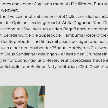
hres dank einer Gage von mehr als 12 Millionen Euro z
weltweit.
thoff verzeichnet mit seiner Hotel Collection die höch
tine der Opinion Leader gemacht, Attila Dogudan führt 
 schon mit Wellness, als es den Begriff noch nicht einm
en. Gerade wurde die Superbude, Hamburgs Hostelproje
 der Superbude sind Sofas mit Jeans bezogen und aus a
auch einer der Inhaber der 25hours Hotels, des Gastwer
uch Claus Sendlinger gelungen – er legte den Grundstein
n für Buchungs- und Reservierungsprozesse, heute ist es
r Schöpfer der Berliner Partyinstitution „Club Cookie“ w