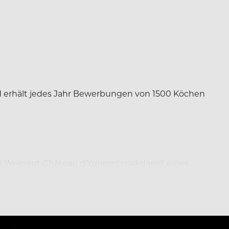
nd erhält jedes Jahr Bewerbungen von 1500 Köchen
dem Weingut Château d’Yquem) und damit eines