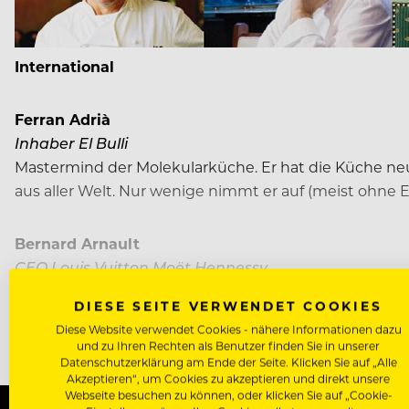
International
Ferran Adrià
Inhaber El Bulli
Mastermind der Molekularküche. Er hat die Küche ne
aus aller Welt. Nur wenige nimmt er auf (meist ohne E
Bernard Arnault
CEO Louis Vuitton Moët Hennessy
Bernard Arnault steht seit 1989 an der Spitze des 
DIESE SEITE VERWENDET COOKIES
prestigereichen Weltmarkenimperiums…
Diese Website verwendet Cookies - nähere Informationen dazu
und zu Ihren Rechten als Benutzer finden Sie in unserer
Datenschutzerklärung am Ende der Seite. Klicken Sie auf „Alle
Akzeptieren“, um Cookies zu akzeptieren und direkt unsere
Webseite besuchen zu können, oder klicken Sie auf „Cookie-