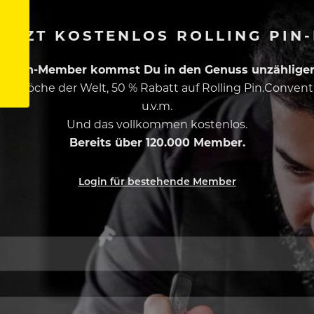
ETZT KOSTENLOS ROLLING PIN
ing Pin-Member kommst Du in den Genuss unzähliger 
esten Köche der Welt, 50 % Rabatt auf Rolling Pin.Conven
u.v.m.
Und das vollkommen kostenlos.
Bereits über 120.000 Member.
Login für bestehende Member