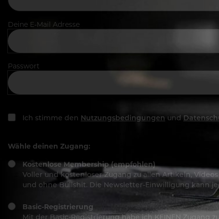
Deine E-Mail Adresse
Passwort
Ich stimme den
Nutzungsbedingungen
und
Datensch
Wähle deinen Zugang:
Kostenlose Membership (empfohlen)
Voller und kostenloser Zugang zu allen Artikeln, Vide
und ohne Bullshit. Die Newsletter-Einwilligung kann 
Basic-Registrierung
Mit der Basic-Registrierung habe ich KEINEN Zugang zu 