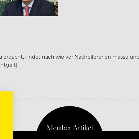
u erdacht, findet nach wie vor Nacheiferer en masse u
ntgelt).
Luxusgüterkonzerns (darunter die Bordeaux-Weine aus 