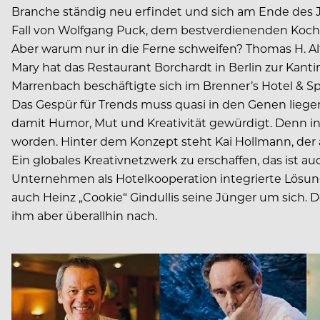
Branche ständig neu erfindet und sich am Ende des Ja
Fall von Wolfgang Puck, dem bestverdienenden Koch 
Aber warum nur in die Ferne schweifen? Thomas H. Al
Mary hat das Restaurant Borchardt in Berlin zur Kan
Marrenbach beschäftigte sich im Brenner’s Hotel & Spa
Das Gespür für Trends muss quasi in den Genen lieg
damit Humor, Mut und Kreativität gewürdigt. Denn in
worden. Hinter dem Konzept steht Kai Hollmann, der 
Ein globales Kreativnetzwerk zu erschaffen, das ist a
Unternehmen als Hotelkooperation integrierte Lösunge
auch Heinz „Cookie“ Gindullis seine Jünger um sich. De
ihm aber überallhin nach.