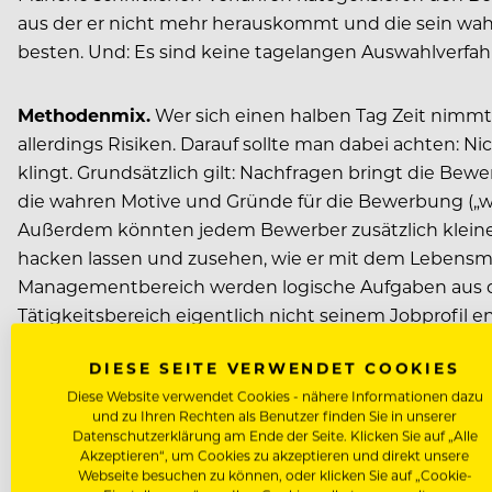
aus der er nicht mehr herauskommt und die sein wahre
besten. Und: Es sind keine tagelangen Auswahlverfah
Methodenmix.
Wer sich einen halben Tag Zeit nimmt, 
allerdings Risiken. Darauf sollte man dabei achten: N
klingt. Grundsätzlich gilt: Nachfragen bringt die Be
die wahren Motive und Gründe für die Bewerbung („w
Außerdem könnten jedem Bewerber zusätzlich kleine 
hacken lassen und zusehen, wie er mit dem Lebensmi
Managementbereich werden logische Aufgaben aus der
Tätigkeitsbereich eigentlich nicht seinem Jobprofil en
DIESE SEITE VERWENDET COOKIES
Teamarbeit.
Im Umgang mit anderen kann man sich s
Diese Website verwendet Cookies - nähere Informationen dazu
Spreu vom Weizen zu trennen. In der Gruppe fühlen si
und zu Ihren Rechten als Benutzer finden Sie in unserer
es entstehen mitunter sogar recht lockere Gespräche.
Datenschutzerklärung am Ende der Seite. Klicken Sie auf „Alle
Akzeptieren“, um Cookies zu akzeptieren und direkt unsere
sich selbst arbeitet. Will er sich gut darstellen, obw
Webseite besuchen zu können, oder klicken Sie auf „Cookie-