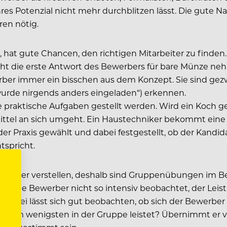
s Potenzial nicht mehr durchblitzen lässt. Die gute Na
ren nötig.
hat gute Chancen, den richtigen Mitarbeiter zu finden. 
icht die erste Antwort des Bewerbers für bare Münze nehm
werber immer ein bisschen aus dem Konzept. Sie sind gez
urde nirgends anders eingeladen“) erkennen.
praktische Aufgaben gestellt werden. Wird ein Koch ge
ttel an sich umgeht. Ein Haustechniker bekommt eine 
 Praxis gewählt und dabei festgestellt, ob der Kandid
tspricht.
chwer verstellen, deshalb sind Gruppenübungen im Be
ch die Bewerber nicht so intensiv beobachtet, der Leis
 Dabei lässt sich gut beobachten, ob sich der Bewerber 
ohl er am wenigsten in der Gruppe leistet? Übernimmt er 