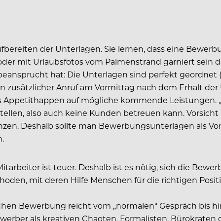
Aufbereiten der Unterlagen. Sie lernen, dass eine Bewe
 oder mit Urlaubsfotos vom Palmenstrand garniert sein
 beansprucht hat: Die Unterlagen sind perfekt geordnet
 ein zusätzlicher Anruf am Vormittag nach dem Erhalt de
ls Appetithappen auf mögliche kommende Leistungen. „S
llen, also auch keine Kunden betreuen kann. Vorsicht 
n. Deshalb sollte man Bewerbungsunterlagen als Vorinf
.
 Mitarbeiter ist teuer. Deshalb ist es nötig, sich die B
ethoden, mit deren Hilfe Menschen für die richtigen Pos
lichen Bewerbung reicht vom „normalen“ Gespräch bis h
werber als kreativen Chaoten, Formalisten, Bürokraten o