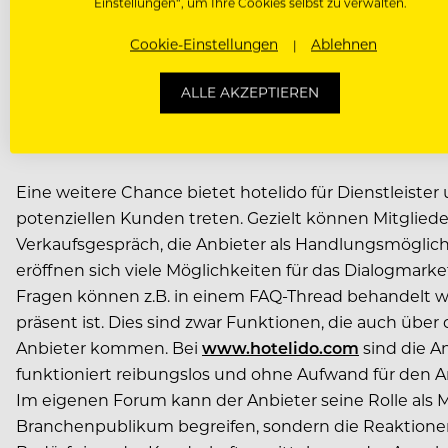
Einstellungen“, um Ihre Cookies selbst zu verwalten.
„Wir schaffen Plattformen für die wirklich essentie
Cookie-Einstellungen
Ablehnen
Nachwuchskräfte gleichermaßen willkommen wie Person
internationalen Riege der Hotellerie.“
ALLE AKZEPTIEREN
Neue Chancen durch Dialogmarketing
Eine weitere Chance bietet hotelido für Dienstleister
potenziellen Kunden treten. Gezielt können Mitgliede
Verkaufsgespräch, die Anbieter als Handlungsmöglic
eröffnen sich viele Möglichkeiten für das Dialogmark
Fragen können z.B. in einem FAQ-Thread behandelt wer
präsent ist. Dies sind zwar Funktionen, die auch ü
Anbieter kommen. Bei
www.hotelido.com
sind die A
funktioniert reibungslos und ohne Aufwand für den 
Im eigenen Forum kann der Anbieter seine Rolle als M
Branchenpublikum begreifen, sondern die Reaktionen