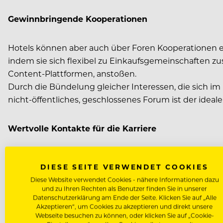
Gewinnbringende Kooperationen
Hotels können aber auch über Foren Kooperationen ei
indem sie sich flexibel zu Einkaufsgemeinschaften
Content-Plattformen, anstoßen.
Durch die Bündelung gleicher Interessen, die sich im 
nicht-öffentliches, geschlossenes Forum ist der ideal
Wertvolle Kontakte für die Karriere
Sehr attraktiv ist diese Selbstdarstellung sowohl für 
DIESE SEITE VERWENDET COOKIES
Arbeitgeber, erfahren möglicherweise von freien Stel
Diese Website verwendet Cookies - nähere Informationen dazu
Kandidaten ein erstes Bild machen und bequem eine Vor
und zu Ihren Rechten als Benutzer finden Sie in unserer
aus ansprechen. Mit einer gut durchdachten Selbstd
Datenschutzerklärung am Ende der Seite. Klicken Sie auf „Alle
Akzeptieren“, um Cookies zu akzeptieren und direkt unsere
werden und schneller zum Zuge zu kommen als auf
Webseite besuchen zu können, oder klicken Sie auf „Cookie-
Hotelido-Mitglieder wie Stefan Ludwig (The Ritz-Car