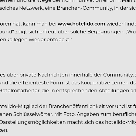
n solches Netzwerk, eine Branchen-Community, in der sic
loren hat, kann man bei
www.hotelido.com
wieder find
ound“ zeigt sich erfreut über solche Begegnungen: „Wu
ienkollegen wieder entdeckt.“
 es über private Nachrichten innerhalb der Community, s
 und die effizienteste Form ist das kooperative Lernen
otelmitarbeiter, die in entsprechenden Abteilungen ar
otelido-Mitglied der Branchenöffentlichkeit vor und ist f
genen Schlüsselwörter. Mit Foto, Angaben zum berufli
arstellungsmöglichkeiten macht sich das hotelido-Mitg
zen.