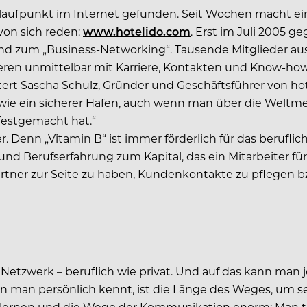
laufpunkt im Internet gefunden. Seit Wochen macht ein
von sich reden:
www.hotelido.com
. Erst im Juli 2005 g
Trend zum „Business-Networking“. Tausende Mitglieder a
eren unmittelbar mit Karriere, Kontakten und Know-how. 
äutert Sascha Schulz, Gründer und Geschäftsführer von ho
da wie ein sicherer Hafen, auch wenn man über die Weltm
festgemacht hat.“
. Denn „Vitamin B“ ist immer förderlich für das beruflic
Berufserfahrung zum Kapital, das ein Mitarbeiter für e
er zur Seite zu haben, Kundenkontakte zu pflegen bzw
 Netzwerk – beruflich wie privat. Und auf das kann man 
an persönlich kennt, ist die Länge des Weges, um sein
ernen und die Wege der Kommunikation enorm: Man triff