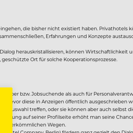
ngehen, die bisher nicht existiert haben. Privathotel
 zusammenschließen, Erfahrungen und Konzepte austau
Dialog herauskristallisieren, können Wirtschaftlichkeit 
e, geschützte Ort für solche Kooperationsprozesse.
Bewerber bzw. Jobsuchende als auch für Personalverantwor
len, bevor diese in Anzeigen öffentlich ausgeschrieben
auswahl treffen, oder sie können aber auch selbst die I
arstellung auf seiner Profilseite erhöht man seine Ch
 den herkömmlichen Wegen.
lton Hotel Company, Berlin) fördern ganz gezielt den D