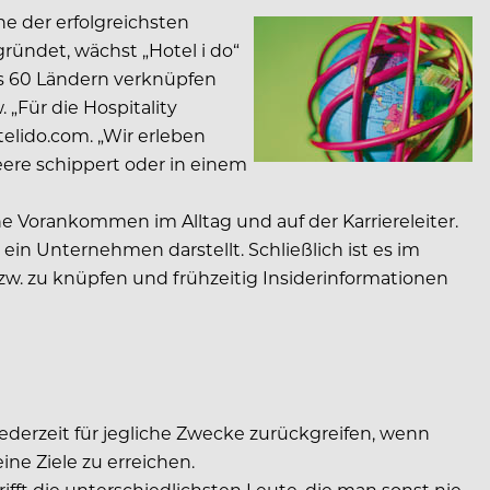
e der erfolgreichsten
egründet, wächst „Hotel i do“
us 60 Ländern verknüpfen
„Für die Hospitality
telido.com. „Wir erleben
eere schippert oder in einem
he Vorankommen im Alltag und auf der Karriereleiter.
in Unternehmen darstellt. Schließlich ist es im
. zu knüpfen und frühzeitig Insiderinformationen
jederzeit für jegliche Zwecke zurückgreifen, wenn
e Ziele zu erreichen.
t die unterschiedlichsten Leute, die man sonst nie