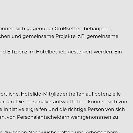
s können sich gegenüber Großketten behaupten,
schen und gemeinsame Projekte, z.B. gemeinsame
und Effizienz im Hotelbetrieb gesteigert werden. Ein
tliche. Hotelido-Mitglieder treffen auf potenzielle
 werden. Die Personalverantwortlichen können sich von
nitiative ergreifen und die richtige Person von sich
ancen, von Personalentscheidern wahrgenommen zu
ialog zwischen Nachwuchskräften und Arbeitgebern.