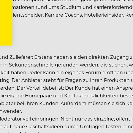
llen Informationen rund ums Studium und karriereförde
alentscheider, Karriere Coachs, Hotellerieinsider, Rec
 und Zulieferer: Erstens haben sie den direkten Zugang 
r in Sekundenschnelle gefunden werden, die suchen, was
hkeit haben: Jeder kann ein eigenes Forum eröffnen un
eting: Der Anbieter steht für Fragen zu Ihren Produkten
den. Der Vorteil dabei ist: Der Kunde hat einen Anspre
ber die eigene Homepage und Kontaktmöglichkeiten best
nbieter bei Ihren Kunden. Außerdem müssen sie sich k
Anwender.
oderator voll einbringen: Nicht nur das einzelne, öffen
 auf neue Geschäftsideen durch Umfragen testen, eine