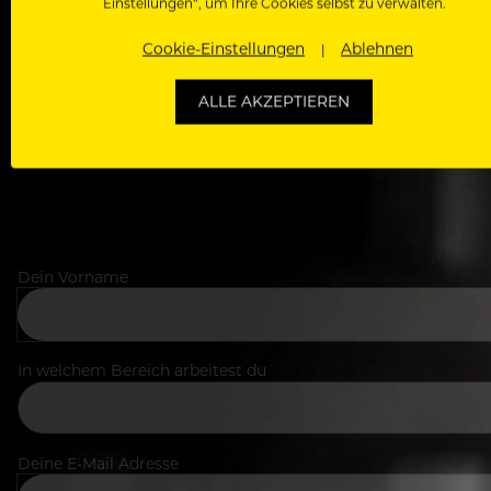
Einstellungen“, um Ihre Cookies selbst zu verwalten.
Als Roll
Cookie-Einstellungen
Ablehnen
Zugriff auf alle Artikel, Videos & Masterclasses der b
ALLE AKZEPTIEREN
Dein Vorname
In welchem Bereich arbeitest du
Deine E-Mail Adresse