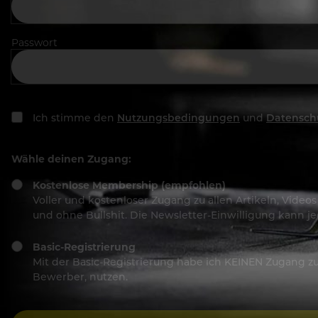
Passwort
Ich stimme den
Nutzungsbedingungen
und
Datensch
Wähle deinen Zugang:
Kostenlose Membership (empfohlen)
Voller und kostenloser Zugang zu allen Artikeln, Vide
und ohne Bullshit. Die Newsletter-Einwilligung kann 
Basic-Registrierung
Mit der Basic-Registrierung habe ich KEINEN Zugang zu 
Bewerber, nutzen.