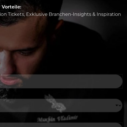
Vorteile:
tion Tickets, Exklusive Branchen-Insights & Inspiration