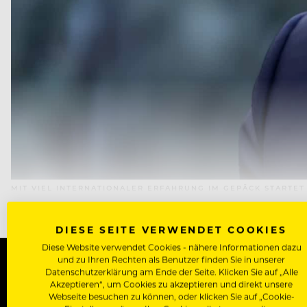
MIT VIEL INTERNATIONALER ERFAHRUNG IM GEPÄCK STARTET 
DIESE SEITE VERWENDET COOKIES
Diese Website verwendet Cookies - nähere Informationen dazu
und zu Ihren Rechten als Benutzer finden Sie in unserer
Datenschutzerklärung am Ende der Seite. Klicken Sie auf „Alle
Akzeptieren“, um Cookies zu akzeptieren und direkt unsere
WERDE J
Webseite besuchen zu können, oder klicken Sie auf „Cookie-