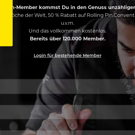
ing Pin-Member kommst Du in den Genuss unzähliger 
esten Köche der Welt, 50 % Rabatt auf Rolling Pin.Conven
u.v.m.
Und das vollkommen kostenlos.
Bereits über 120.000 Member.
Login für bestehende Member