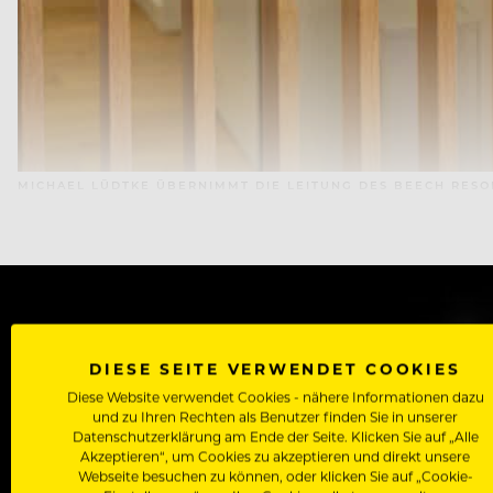
MICHAEL LÜDTKE ÜBERNIMMT DIE LEITUNG DES BEECH RESO
WERDE J
DIESE SEITE VERWENDET COOKIES
Diese Website verwendet Cookies - nähere Informationen dazu
Als Roll
und zu Ihren Rechten als Benutzer finden Sie in unserer
Zugriff auf alle Artikel, Videos & Masterclasses der b
Datenschutzerklärung am Ende der Seite. Klicken Sie auf „Alle
Akzeptieren“, um Cookies zu akzeptieren und direkt unsere
Webseite besuchen zu können, oder klicken Sie auf „Cookie-