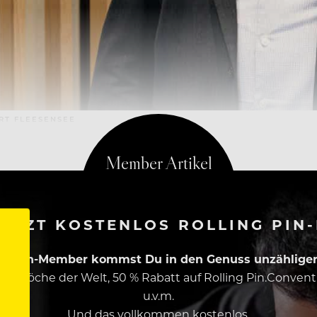
RT FLEESENSEE
ETZT KOSTENLOS ROLLING PIN
ing Pin-Member kommst Du in den Genuss unzähliger 
esten Köche der Welt, 50 % Rabatt auf Rolling Pin.Conven
u.v.m.
Und das vollkommen kostenlos.