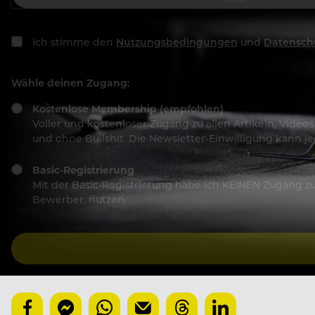
Ich stimme den
Nutzungsbedingungen
und
Datensch
Wähle deinen Zugang:
Kostenlose Membership (empfohlen)
Voller und kostenloser Zugang zu allen Artikeln, Vide
und ohne Bullshit. Die Newsletter-Einwilligung kann 
Basic-Registrierung
Mit der Basic-Registrierung habe ich KEINEN Zugang zu 
Bewerber, nutzen.