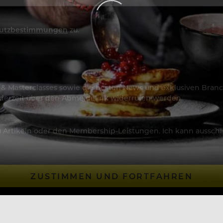
utzbestimmungen
zu.
os & Masterclasses sowie die besten News und exklusiven Branc
jederzeit über den Abmeldelink widerrufen werden.
Artikeln oder den Membership-Leistungen. Ich kann ausschließ
ZUSTIMMEN UND FORTFAHREN