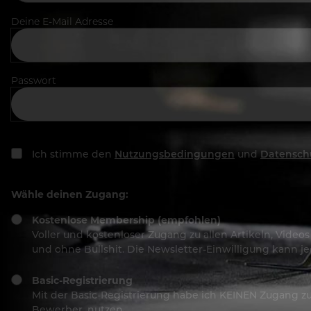
Deine E-Mail Adresse
Passwort
Ich stimme den
Nutzungsbedingungen
und
Datensch
Wähle deinen Zugang:
Kostenlose Membership (empfohlen)
Voller und kostenloser Zugang zu allen Artikeln, Vide
und ohne Bullshit. Die Newsletter-Einwilligung kann 
Basic-Registrierung
Mit der Basic-Registrierung habe ich KEINEN Zugang zu 
Bewerber, nutzen.