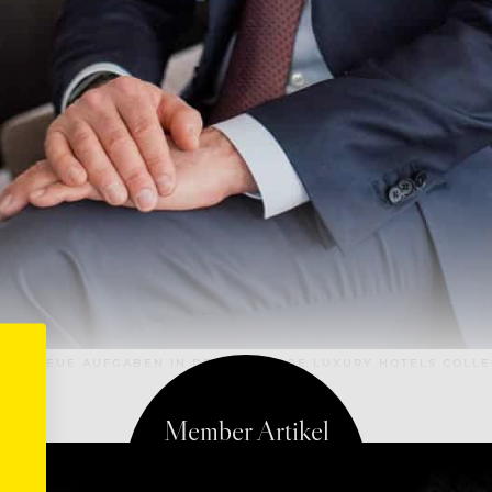
OMMT NEUE AUFGABEN IN DER HOMMAGE LUXURY HOTELS COLLE