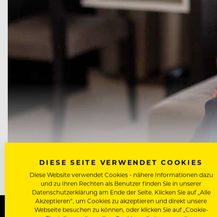
DER LEIDENSCHAFTLICHE HOTELIER GORDON A. DEBUS BEK
DIESE SEITE VERWENDET COOKIES
Diese Website verwendet Cookies - nähere Informationen dazu
und zu Ihren Rechten als Benutzer finden Sie in unserer
Datenschutzerklärung am Ende der Seite. Klicken Sie auf „Alle
Akzeptieren“, um Cookies zu akzeptieren und direkt unsere
Webseite besuchen zu können, oder klicken Sie auf „Cookie-