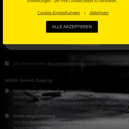
Einstellungen“, um Ihre Cookies selbst zu verwalten.
Deine E-Mail Adresse
Cookie-Einstellungen
Ablehnen
ALLE AKZEPTIEREN
Passwort
Ich stimme den
Nutzungsbedingungen
und
Datensch
Wähle deinen Zugang:
Kostenlose Membership (empfohlen)
Voller und kostenloser Zugang zu allen Artikeln, Vide
und ohne Bullshit. Die Newsletter-Einwilligung kann 
Basic-Registrierung
Mit der Basic-Registrierung habe ich KEINEN Zugang zu 
Bewerber, nutzen.