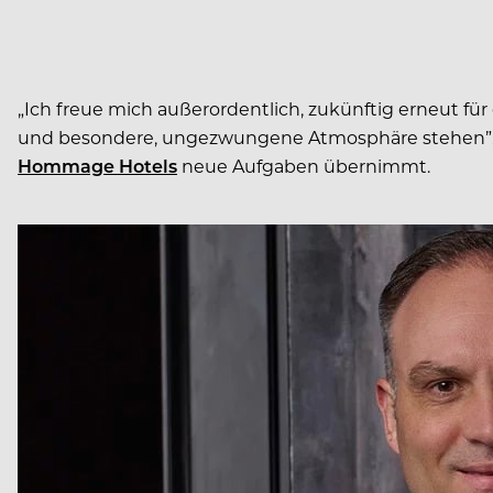
„Ich freue mich außerordentlich, zukünftig erneut fü
und besondere, ungezwungene Atmosphäre stehen”, sag
Hommage Hotels
neue Aufgaben übernimmt.