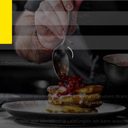
utzbestimmungen
zu.
os & Masterclasses sowie die besten News und exklusiven Branc
jederzeit über den Abmeldelink widerrufen werden.
Artikeln oder den Membership-Leistungen. Ich kann ausschließ