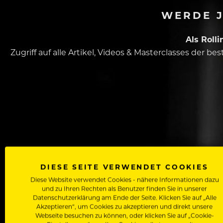
WERDE J
Als Roll
Zugriff auf alle Artikel, Videos & Masterclasses der b
Dein Vorname
DIESE SEITE VERWENDET COOKIES
Diese Website verwendet Cookies - nähere Informationen dazu
und zu Ihren Rechten als Benutzer finden Sie in unserer
In welchem Bereich arbeitest du
Datenschutzerklärung am Ende der Seite. Klicken Sie auf „Alle
Akzeptieren“, um Cookies zu akzeptieren und direkt unsere
Webseite besuchen zu können, oder klicken Sie auf „Cookie-