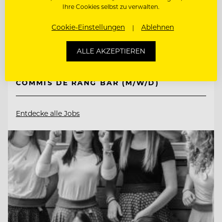
Ihre Cookies selbst zu verwalten.
83471 Berchtesgaden, Deutschland
Cookie-Einstellungen
Ablehnen
ALLE AKZEPTIEREN
HOUSEKEEPING SUPERVISOR (M/W/D)
COMMIS DE RANG BAR (M/W/D)
Entdecke alle Jobs