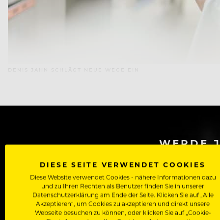
DENIS JAHN SCHLÄGT NEUE WEGE EIN
WERDE J
DIESE SEITE VERWENDET COOKIES
Als Roll
Diese Website verwendet Cookies - nähere Informationen dazu
Zugriff auf alle Artikel, Videos & Masterclasses der b
und zu Ihren Rechten als Benutzer finden Sie in unserer
Datenschutzerklärung am Ende der Seite. Klicken Sie auf „Alle
Akzeptieren“, um Cookies zu akzeptieren und direkt unsere
Webseite besuchen zu können, oder klicken Sie auf „Cookie-