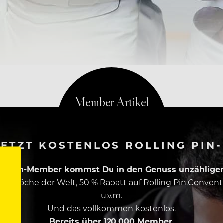
ETZT KOSTENLOS ROLLING PIN
ing Pin-Member kommst Du in den Genuss unzähliger 
esten Köche der Welt, 50 % Rabatt auf Rolling Pin.Conven
u.v.m.
Und das vollkommen kostenlos.
Bereits über 120.000 Member.