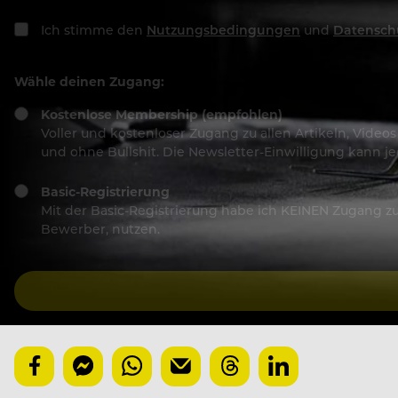
Ich stimme den
Nutzungsbedingungen
und
Datensch
Wähle deinen Zugang:
Kostenlose Membership (empfohlen)
Voller und kostenloser Zugang zu allen Artikeln, Vide
und ohne Bullshit. Die Newsletter-Einwilligung kann 
Basic-Registrierung
Mit der Basic-Registrierung habe ich KEINEN Zugang zu 
Bewerber, nutzen.