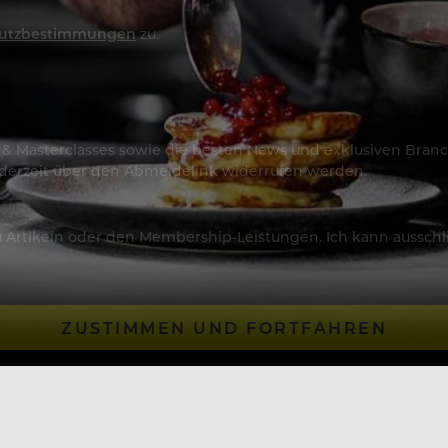
utzbestimmungen
zu.
os & Masterclasses sowie die besten News und exklusiven Branc
jederzeit über den Abmeldelink widerrufen werden.
Artikeln oder den Membership-Leistungen. Ich kann ausschließ
ZUSTIMMEN UND FORTFAHREN