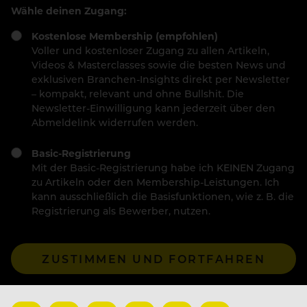
Wähle deinen Zugang:
Kostenlose Membership (empfohlen)
Voller und kostenloser Zugang zu allen Artikeln,
Videos & Masterclasses sowie die besten News und
exklusiven Branchen-Insights direkt per Newsletter
– kompakt, relevant und ohne Bullshit. Die
Newsletter-Einwilligung kann jederzeit über den
Abmeldelink widerrufen werden.
Basic-Registrierung
Mit der Basic-Registrierung habe ich KEINEN Zugang
zu Artikeln oder den Membership-Leistungen. Ich
kann ausschließlich die Basisfunktionen, wie z. B. die
Registrierung als Bewerber, nutzen.
ZUSTIMMEN UND FORTFAHREN