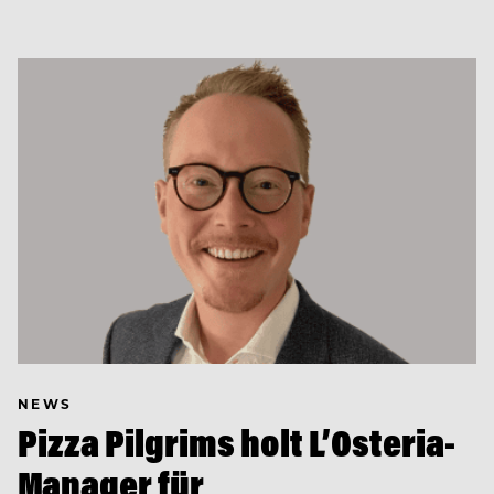
NEWS
Pizza Pilgrims holt L’Osteria-
Manager für