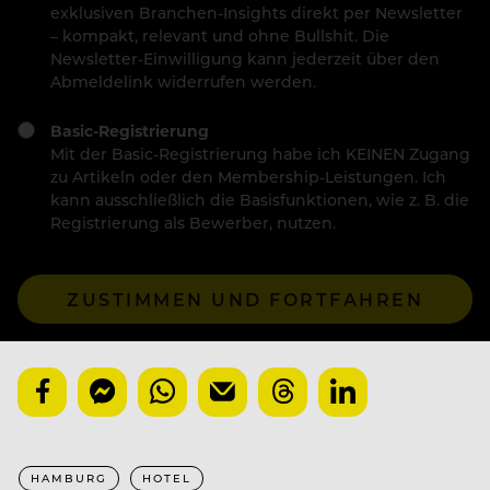
exklusiven Branchen-Insights direkt per Newsletter
– kompakt, relevant und ohne Bullshit. Die
Newsletter-Einwilligung kann jederzeit über den
Abmeldelink widerrufen werden.
Basic-Registrierung
Mit der Basic-Registrierung habe ich KEINEN Zugang
zu Artikeln oder den Membership-Leistungen. Ich
kann ausschließlich die Basisfunktionen, wie z. B. die
Registrierung als Bewerber, nutzen.
ZUSTIMMEN UND FORTFAHREN
HAMBURG
HOTEL