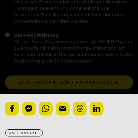
exklusiven Branchen-Insights direkt per Newsletter
– kompakt, relevant und ohne Bullshit. Die
Newsletter-Einwilligung kann jederzeit über den
Abmeldelink widerrufen werden.
Basic-Registrierung
Mit der Basic-Registrierung habe ich KEINEN Zugang
zu Artikeln oder den Membership-Leistungen. Ich
kann ausschließlich die Basisfunktionen, wie z. B. die
Registrierung als Bewerber, nutzen.
ZUSTIMMEN UND FORTFAHREN
GASTRONOMIE