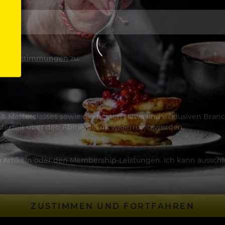
utzbestimmungen
zu.
os & Masterclasses sowie die besten News und exklusiven Branc
jederzeit über den Abmeldelink widerrufen werden.
Artikeln oder den Membership-Leistungen. Ich kann ausschließ
ZUSTIMMEN UND FORTFAHREN