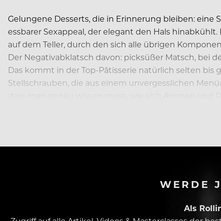
Gelungene Desserts, die in Erinnerung bleiben: ei
essbarer Sexappeal, der elegant den Hals hinabkühlt. 
auf dem Teller, durch den sich alle übrigen Kompon
Der Negativabklatsch davon: picksüßer Matsch, bei de
Das kommt in der Top-Pâtisserie natürlich selten bis g
Stellschrauben, die aus einem unvergesslichen Menüa
dass man genau wissen muss, wie sich Aromen und Pro
Er ist einer, der…
WERDE J
Als Roll
Zugriff auf alle Artikel, Videos & Masterclasses der b