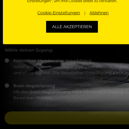
Einstellungen“, um Ihre Cookies selbst zu verwalten.
Passwort
Cookie-Einstellungen
Ablehnen
ALLE AKZEPTIEREN
Ich stimme den
Nutzungsbedingungen
und
Datensch
Wähle deinen Zugang:
Kostenlose Membership (empfohlen)
Voller und kostenloser Zugang zu allen Artikeln, Vide
und ohne Bullshit. Die Newsletter-Einwilligung kann 
Basic-Registrierung
Mit der Basic-Registrierung habe ich KEINEN Zugang zu 
Bewerber, nutzen.