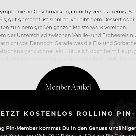
ne Symphonie an Geschmäcken, crunchy versus cremig, 
Eis, gut gemacht, ist sinnlich, verleiht dem Dessert ode
enten zu einem großen ganzen Meisterwerk vereinen.
m der Unterschied zwischen Vanille- und Erdbeereis nur 
ar nicht vor. Dennoch: Gerade was die Eis- und Sorbethe
bschluss ganz schnell ein „Hätte ich doch beim Haupt
dukte im gefrorenen Zustand verhalten“, stellt Fernand
ETZT KOSTENLOS ROLLING PIN
ing Pin-Member kommst Du in den Genuss unzähliger 
esten Köche der Welt, 50 % Rabatt auf Rolling Pin.Conven