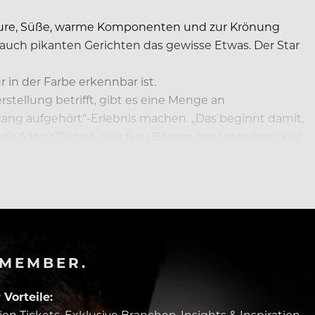
Säure, Süße, warme Komponenten und zur Krönung
r auch pikanten Gerichten das gewisse Etwas. Der Star
in der Farbe erkennbar ist.
rstellung betrifft, gibt es eine Menge an
gang aufgehört“-Erlebnis machen. „Das beginnt damit,
o Sáenz Duarte gleich zu Beginn des Interviews klar.
-MEMBER.
Vorteile:
tion Tickets, Exklusive Branchen-Insights & Inspiration