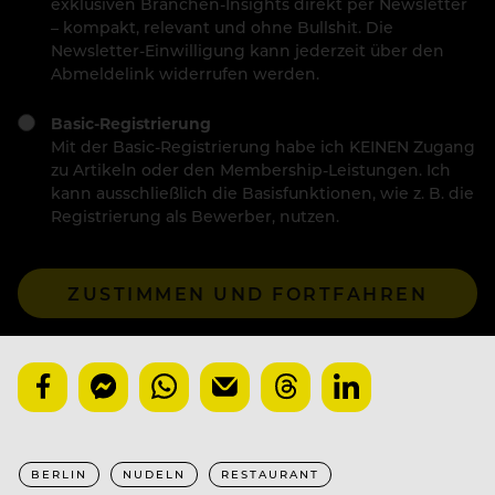
exklusiven Branchen-Insights direkt per Newsletter
– kompakt, relevant und ohne Bullshit. Die
Newsletter-Einwilligung kann jederzeit über den
Abmeldelink widerrufen werden.
Basic-Registrierung
Mit der Basic-Registrierung habe ich KEINEN Zugang
zu Artikeln oder den Membership-Leistungen. Ich
kann ausschließlich die Basisfunktionen, wie z. B. die
Registrierung als Bewerber, nutzen.
ZUSTIMMEN UND FORTFAHREN
BERLIN
NUDELN
RESTAURANT